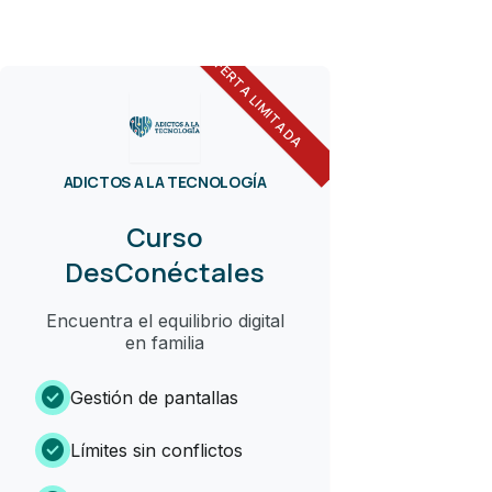
OFERTA LIMITADA
ADICTOS A LA TECNOLOGÍA
Curso
DesConéctales
Encuentra el equilibrio digital
en familia
check_circle
Gestión de pantallas
check_circle
Límites sin conflictos