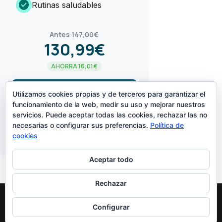
check_circle
Rutinas saludables
Antes 147,00€
130,99€
AHORRA 16,01€
arrow_forward
¡LO QUIERO!
Utilizamos cookies propias y de terceros para garantizar el
funcionamiento de la web, medir su uso y mejorar nuestros
servicios. Puede aceptar todas las cookies, rechazar las no
CREADO POR
necesarias o configurar sus preferencias.
Política de
cookies
Aceptar todo
Rechazar
Configurar
Diseñado Por
Elegant Themes
| Funciona Con
WordPress