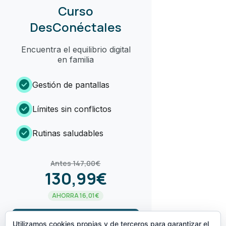
Curso
DesConéctales
Encuentra el equilibrio digital
en familia
check_circle
Gestión de pantallas
check_circle
Límites sin conflictos
check_circle
Rutinas saludables
Antes 147,00€
130,99€
AHORRA 16,01€
arrow_forward
¡LO QUIERO!
Utilizamos cookies propias y de terceros para garantizar el