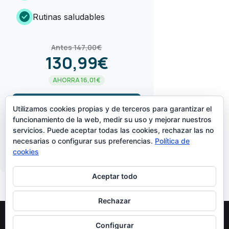
check_circle
Rutinas saludables
Antes 147,00€
130,99€
AHORRA 16,01€
arrow_forward
¡LO QUIERO!
Utilizamos cookies propias y de terceros para garantizar el
funcionamiento de la web, medir su uso y mejorar nuestros
servicios. Puede aceptar todas las cookies, rechazar las no
CREADO POR
necesarias o configurar sus preferencias.
Política de
cookies
Aceptar todo
Rechazar
Configurar