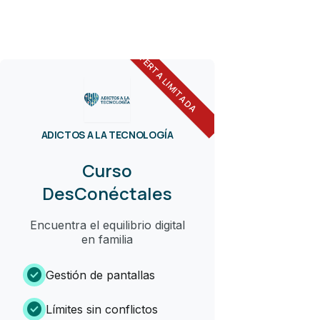
OFERTA LIMITADA
ADICTOS A LA TECNOLOGÍA
Curso
DesConéctales
Encuentra el equilibrio digital
en familia
check_circle
Gestión de pantallas
check_circle
Límites sin conflictos