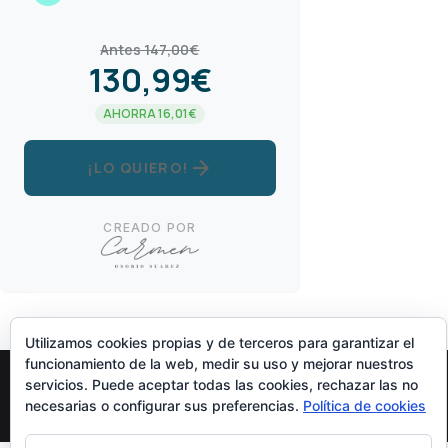
Antes 147,00€
130,99€
AHORRA 16,01€
arrow_forward
¡LO QUIERO!
CREADO POR
Utilizamos cookies propias y de terceros para garantizar el
funcionamiento de la web, medir su uso y mejorar nuestros
servicios. Puede aceptar todas las cookies, rechazar las no
necesarias o configurar sus preferencias.
Política de cookies
Diseñado Por
Elegant Themes
| Funciona Con
WordPress