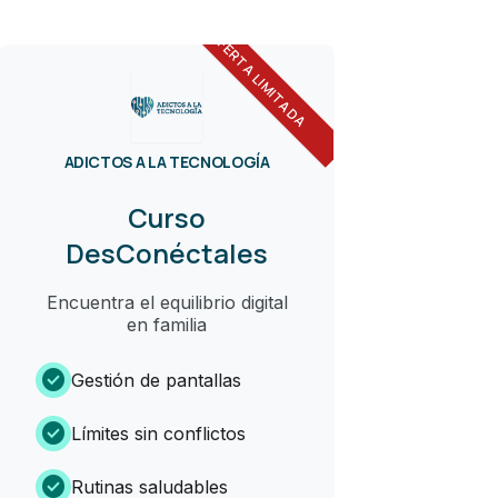
OFERTA LIMITADA
ADICTOS A LA TECNOLOGÍA
Curso
DesConéctales
Encuentra el equilibrio digital
en familia
check_circle
Gestión de pantallas
check_circle
Límites sin conflictos
check_circle
Rutinas saludables