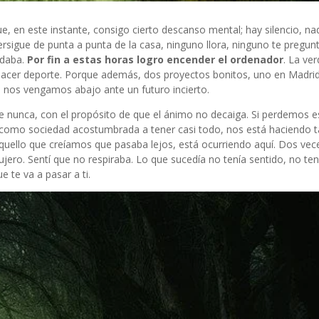
e, en este instante, consigo cierto descanso mental; hay silencio, na
rsigue de punta a punta de la casa, ninguno llora, ninguno te pregun
rdaba.
Por fin a estas horas logro encender el ordenador
. La ve
í hacer deporte. Porque además, dos proyectos bonitos, uno en Madrid
 nos vengamos abajo ante un futuro incierto.
e nunca, con el propósito de que el ánimo no decaiga. Si perdemos e
como sociedad acostumbrada a tener casi todo, nos está haciendo t
Aquello que creíamos que pasaba lejos, está ocurriendo aquí. Dos vec
jero. Sentí que no respiraba. Lo que sucedía no tenía sentido, no tení
 te va a pasar a ti.