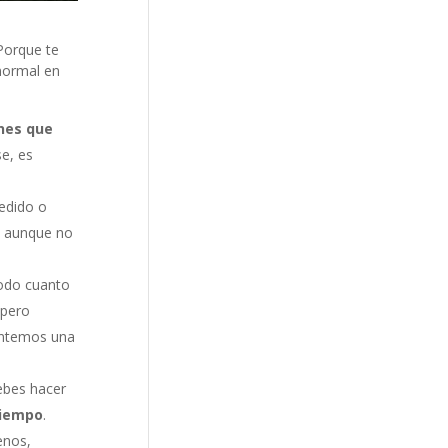
 Porque te
 normal en
nes que
se, es
cedido o
, aunque no
todo cuanto
 pero
ntemos una
debes hacer
tiempo
.
enos,