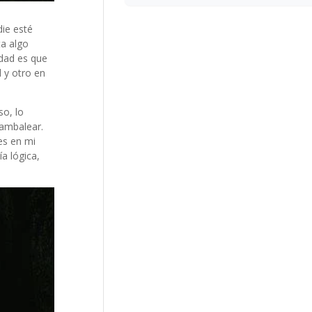
die esté
ta algo
rdad es que
 y otro en
so, lo
ambalear.
es en mi
a lógica,