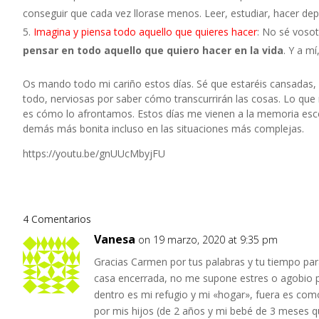
conseguir que cada vez llorase menos. Leer, estudiar, hacer depor
Imagina y piensa todo aquello que quieres hacer
: No sé voso
pensar en todo aquello que quiero hacer en la vida
. Y a m
Os mando todo mi cariño estos días. Sé que estaréis cansadas,
todo, nerviosas por saber cómo transcurrirán las cosas. Lo qu
es cómo lo afrontamos. Estos días me vienen a la memoria esc
demás más bonita incluso en las situaciones más complejas.
https://youtu.be/gnUUcMbyjFU
4 Comentarios
Vanesa
on 19 marzo, 2020 at 9:35 pm
Gracias Carmen por tus palabras y tu tiempo para
casa encerrada, no me supone estres o agobio p
dentro es mi refugio y mi «hogar», fuera es como
por mis hijos (de 2 años y mi bebé de 3 meses qu