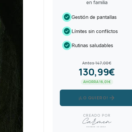
en familia
check_circle
Gestión de pantallas
check_circle
Límites sin conflictos
check_circle
Rutinas saludables
Antes 147,00€
130,99€
AHORRA 16,01€
arrow_forward
¡LO QUIERO!
CREADO POR