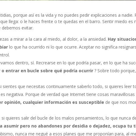
stidias, porque así es la vida y no puedes pedir explicaciones a nadie.
que llega: o le haces frente o te quedas en el barro. Sentir miedo es
e debemos evitar.
as a mirar a la cara al miedo, al dolor, a la ansiedad.
Hay situacio
biar
lo que ha ocurrido ni lo que ocurre. Aceptar no significa resignar
trol.
llevamos dentro, sí. Recrearse en lo que podría pasar, en lo que ha su
o entrar en bucle sobre qué podría ocurrir
? Sobre todo porque
 si sientes que necesitas continuamente saberlo todo, si quieres leer 
e es negativa. Porque de verdad que Internet tiene cosas maravillosas
r opinión, cualquier información es susceptible
de que nos mo
:
si quieres salir del bucle de los malos pensamientos, lo que nunca 
a asumir pero no abandones por desidia o dejadez, ocupa tu 
abismo, nunca me negué a esos planes que me proponían para, al m