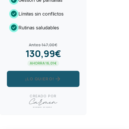
check_circle
Límites sin conflictos
check_circle
Rutinas saludables
Antes 147,00€
130,99€
AHORRA 16,01€
arrow_forward
¡LO QUIERO!
CREADO POR