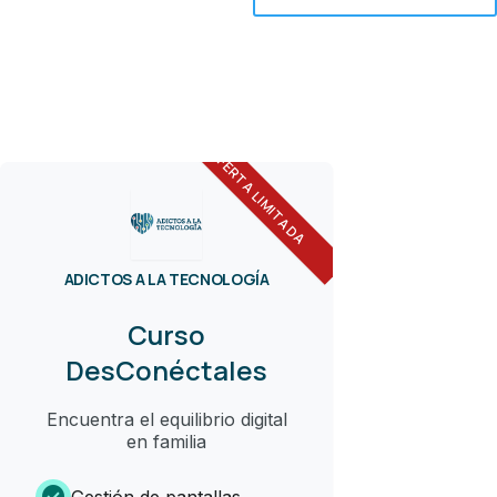
OFERTA LIMITADA
ADICTOS A LA TECNOLOGÍA
Curso
DesConéctales
Encuentra el equilibrio digital
en familia
check_circle
Gestión de pantallas