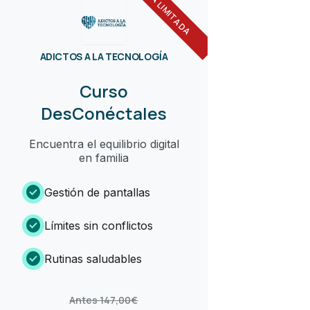
OFERTA LIMITADA
ADICTOS A LA TECNOLOGÍA
Curso
DesConéctales
Encuentra el equilibrio digital
en familia
check_circle
Gestión de pantallas
check_circle
Límites sin conflictos
check_circle
Rutinas saludables
Antes 147,00€