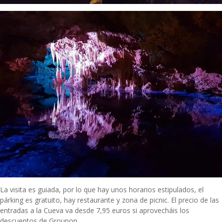
La visita es guiada, por lo que hay unos horarios estipulados, el
párking es gratuito, hay restaurante y zona de picnic. El precio de las
entradas a la Cueva va desde 7,95 euros si aprovecháis los
descuentos de
Groupon
.