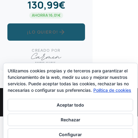
130,99€
AHORRA 16,01€
arrow_forward
¡LO QUIERO!
CREADO POR
Utilizamos cookies propias y de terceros para garantizar el
funcionamiento de la web, medir su uso y mejorar nuestros
servicios. Puede aceptar todas las cookies, rechazar las no
necesarias o configurar sus preferencias.
Política de cookies
Aceptar todo
Diseñado Por
Elegant Themes
| Funciona Con
WordPress
Rechazar
Configurar