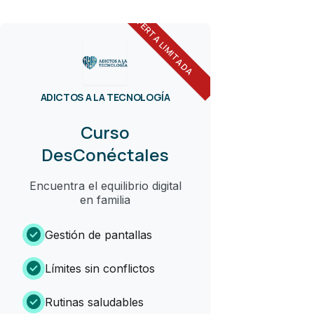
OFERTA LIMITADA
ADICTOS A LA TECNOLOGÍA
Curso
DesConéctales
Encuentra el equilibrio digital
en familia
check_circle
Gestión de pantallas
check_circle
Límites sin conflictos
check_circle
Rutinas saludables