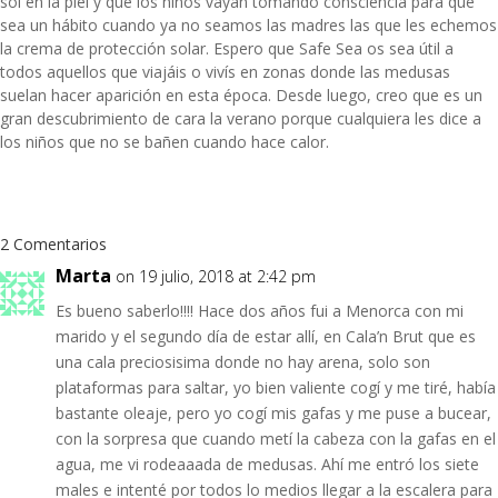
sol en la piel y que los niños vayan tomando consciencia para que
sea un hábito cuando ya no seamos las madres las que les echemos
la crema de protección solar. Espero que Safe Sea os sea útil a
todos aquellos que viajáis o vivís en zonas donde las medusas
suelan hacer aparición en esta época. Desde luego, creo que es un
gran descubrimiento de cara la verano porque cualquiera les dice a
los niños que no se bañen cuando hace calor.
2 Comentarios
Marta
on 19 julio, 2018 at 2:42 pm
Es bueno saberlo!!!! Hace dos años fui a Menorca con mi
marido y el segundo día de estar allí, en Cala’n Brut que es
una cala preciosisima donde no hay arena, solo son
plataformas para saltar, yo bien valiente cogí y me tiré, había
bastante oleaje, pero yo cogí mis gafas y me puse a bucear,
con la sorpresa que cuando metí la cabeza con la gafas en el
agua, me vi rodeaaada de medusas. Ahí me entró los siete
males e intenté por todos lo medios llegar a la escalera para