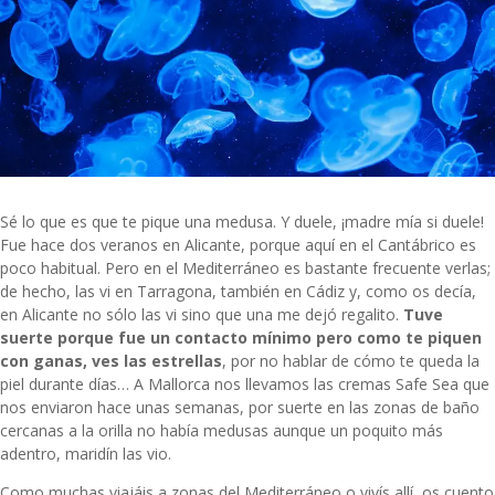
Sé lo que es que te pique una medusa. Y duele, ¡madre mía si duele!
Fue hace dos veranos en Alicante, porque aquí en el Cantábrico es
poco habitual. Pero en el Mediterráneo es bastante frecuente verlas;
de hecho, las vi en Tarragona, también en Cádiz y, como os decía,
en Alicante no sólo las vi sino que una me dejó regalito.
Tuve
suerte porque fue un contacto mínimo pero como te piquen
con ganas, ves las estrellas
, por no hablar de cómo te queda la
piel durante días… A Mallorca nos llevamos las cremas
Safe Sea
que
nos enviaron hace unas semanas, por suerte en las zonas de baño
cercanas a la orilla no había medusas aunque un poquito más
adentro, maridín las vio.
Como muchas viajáis a zonas del Mediterráneo o vivís allí, os cuento