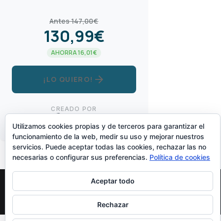
Antes 147,00€
130,99€
AHORRA 16,01€
arrow_forward
¡LO QUIERO!
CREADO POR
Utilizamos cookies propias y de terceros para garantizar el
funcionamiento de la web, medir su uso y mejorar nuestros
servicios. Puede aceptar todas las cookies, rechazar las no
necesarias o configurar sus preferencias.
Política de cookies
Aceptar todo
Diseñado Por
Elegant Themes
| Funciona Con
WordPress
Rechazar