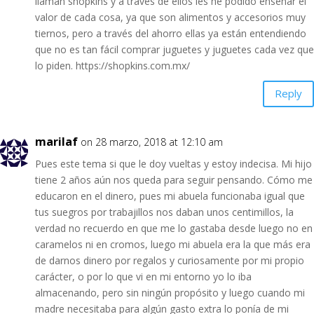
llaman shopkins y a través de ellos les he podido enseñar el
valor de cada cosa, ya que son alimentos y accesorios muy
tiernos, pero a través del ahorro ellas ya están entendiendo
que no es tan fácil comprar juguetes y juguetes cada vez que
lo piden.
https://shopkins.com.mx/
Reply
marilaf
on 28 marzo, 2018 at 12:10 am
Pues este tema si que le doy vueltas y estoy indecisa. Mi hijo
tiene 2 años aún nos queda para seguir pensando. Cómo me
educaron en el dinero, pues mi abuela funcionaba igual que
tus suegros por trabajillos nos daban unos centimillos, la
verdad no recuerdo en que me lo gastaba desde luego no en
caramelos ni en cromos, luego mi abuela era la que más era
de darnos dinero por regalos y curiosamente por mi propio
carácter, o por lo que vi en mi entorno yo lo iba
almacenando, pero sin ningún propósito y luego cuando mi
madre necesitaba para algún gasto extra lo ponía de mi