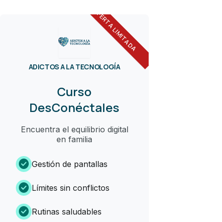
OFERTA LIMITADA
ADICTOS A LA TECNOLOGÍA
Curso
DesConéctales
Encuentra el equilibrio digital
en familia
check_circle
Gestión de pantallas
check_circle
Límites sin conflictos
check_circle
Rutinas saludables