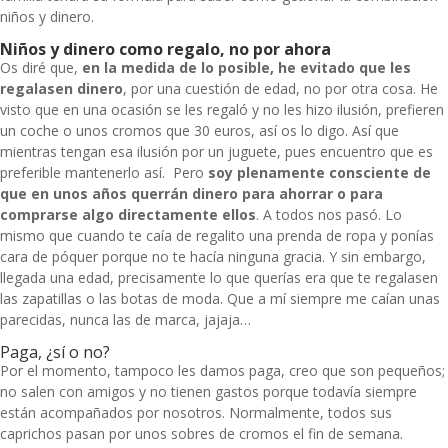
niños y dinero.
Niños y dinero como regalo, no por ahora
Os diré que,
en la medida de lo posible, he evitado que les
regalasen dinero
, por una cuestión de edad, no por otra cosa. He
visto que en una ocasión se les regaló y no les hizo ilusión, prefieren
un coche o unos cromos que 30 euros, así os lo digo. Así que
mientras tengan esa ilusión por un juguete, pues encuentro que es
preferible mantenerlo así. Pero
soy plenamente consciente de
que en unos años querrán dinero para ahorrar o para
comprarse algo directamente ellos
. A todos nos pasó. Lo
mismo que cuando te caía de regalito una prenda de ropa y ponías
cara de póquer porque no te hacía ninguna gracia. Y sin embargo,
llegada una edad, precisamente lo que querías era que te regalasen
las zapatillas o las botas de moda. Que a mí siempre me caían unas
parecidas, nunca las de marca, jajaja…
Paga, ¿sí o no?
Por el momento, tampoco les damos paga, creo que son pequeños;
no salen con amigos y no tienen gastos porque todavía siempre
están acompañados por nosotros. Normalmente, todos sus
caprichos pasan por unos sobres de cromos el fin de semana.