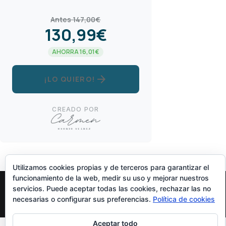
Antes 147,00€
130,99€
AHORRA 16,01€
arrow_forward
¡LO QUIERO!
CREADO POR
Utilizamos cookies propias y de terceros para garantizar el
funcionamiento de la web, medir su uso y mejorar nuestros
servicios. Puede aceptar todas las cookies, rechazar las no
necesarias o configurar sus preferencias.
Política de cookies
Diseñado Por
Elegant Themes
| Funciona Con
WordPress
Aceptar todo