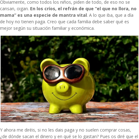
Obviamente, como todos los niños, piden de todo, de eso no se
cansan, oigan.
En los críos, el refrán de que “el que no llora, no
mama” es una especie de mantra vital
. A lo que iba, que a día
de hoy no tienen paga. Creo que cada familia debe saber qué es
mejor según su situación familiar y económica.
Y ahora me diréis, si no les dais paga y no suelen comprar cosas,
¿de dónde sacan el dinero y en qué se lo gastan? Pues os diré que el