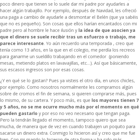
poco dinero que tienen se lo suele dar mi padre por ayudarles a
hacer algún trabajillo. Por ejemplo, después de Navidad, les ofreció
una paga a cambio de ayudarle a desmontar el Belén (que ya sabéis
que no es pequeño). Son cosas que ellos harían encantados con mi
padre pero al hombre le hace ilusión y
la idea de que asocien ya
que el dinero se suele recibir tras un esfuerzo o trabajo, me
parece interesante
. Yo aún recuerdo una temporada , creo que
tenía como 13 años, en la que en el colegio, me perdía los recreos
para ganarme un sueldillo trabajando en el comedor (poniendo
mesas, metiendo platos en lavavajillas, etc…). Así que básicamente,
sus escasos ingresos son por esas cosas.
¿Y en qué se lo gastan? Pues ya visteis el otro día, en unos chicles,
por ejemplo. Como nosotros normalmente les compramos algún
sobre de cromos el fin de semana, si quieren comprarse más, pues
lo mismo, de su cartera. Y poco más, es que
los mayores tienen 7
y 5 años, no se me ocurre mucho más por el momento en qué
pueden gastarlo
y por eso no veo necesario que tengan paga.
Pero la tendrán llegado el momento, tampoco quiero que sea
mucha, de manera que de vez en cuando trabajen un poquito para
sacarse un dinero extra. Conmigo lo hicieron así y creo que me fue
bien. Con mi marido lo hicieron de otra forma y ha sido más