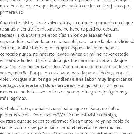
no sabes la de veces que imaginé esa foto de los cuatro juntos por
primera vez.
Cuando te fuiste, deseé volver atrás, a cualquier momento en el que
te sintiera dentro de mí. Ansiaba no haberte perdido, deseaba
regresar a cualquiera de esos días en los que era tan feliz
esperándote, sabiendo que estabas ahí para darme la plena felicidad.
Pero me doliste tanto, que tiempo después deseé no haberte
conocido nunca, no haberte llevado nunca en mí, no haber estado
embarazada de ti. Fíjate lo dura que fue para mí tu corta vida que
deseé que no hubieras existido. Y perdóname porque aún lo deseo a
veces, mi niña. Porque no estaba preparada para el dolor, para este
dolor.
Porque aún tengo pendiente una labor muy importante
contigo: convertir el dolor en amor
. Ese que sentí de alguna
manera cuando te tuve en brazos pero que luego trajo lágrimas y
más lágrimas.
No habrá fotos, no habrá cumpleaños que celebrar, no habrá
primeras veces... Pero ¿sabes? Yo sé que estuviste conmigo,
exististe aunque pocos te viéramos físicamente. Yo ya no hablo de
Gabriel como el pequeño sino como el tercero. Te veo muchas
veces en tu hermano Rafa. Creo que estabais conectados de alguna