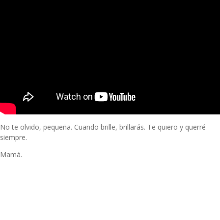
No te olvido, pequeña. Cuando brille, brillarás. Te quiero y querré
siempre.
Mamá.
0
1
2
3