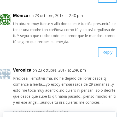
Mónica
on 23 octubre, 2017 at 2:40 pm
Un abrazo muy fuerte y allá donde esté tu niña presumirá de
tener una madre tan cariñosa como tú y estará orgullosa de
ti. Y seguro que recibe todo ese amor que le mandas, como
tú seguro que recibes su energía.
Reply
Veronica
on 23 octubre, 2017 at 2:46 pm
Preciosa….emotivisima, no he dejado de llorar desde q
comence a leerla….yo estoy embarazada de 29 semanas ..y
esto me toca muy adentro..no quiero ni pensar…solo decirte
que desde que supe lo q t habia pasado…pienso mucho en ti
y en ese ángel….aunque tu ni siquieras me conoces…
Un abrazo enorme desde Galicia.