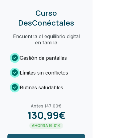
Curso
DesConéctales
Encuentra el equilibrio digital
en familia
check_circle
Gestión de pantallas
check_circle
Límites sin conflictos
check_circle
Rutinas saludables
Antes 147,00€
130,99€
AHORRA 16,01€