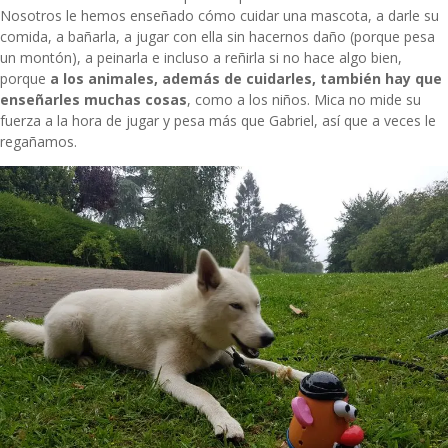
Nosotros le hemos enseñado cómo cuidar una mascota, a darle su
comida, a bañarla, a jugar con ella sin hacernos daño (porque pesa
un montón), a peinarla e incluso a reñirla si no hace algo bien,
porque
a los animales, además de cuidarles, también hay que
enseñarles muchas cosas
, como a los niños. Mica no mide su
fuerza a la hora de jugar y pesa más que Gabriel, así que a veces le
regañamos.