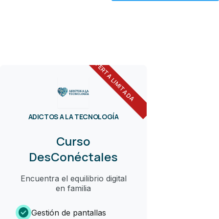
OFERTA LIMITADA
ADICTOS A LA TECNOLOGÍA
Curso
DesConéctales
Encuentra el equilibrio digital
en familia
check_circle
Gestión de pantallas