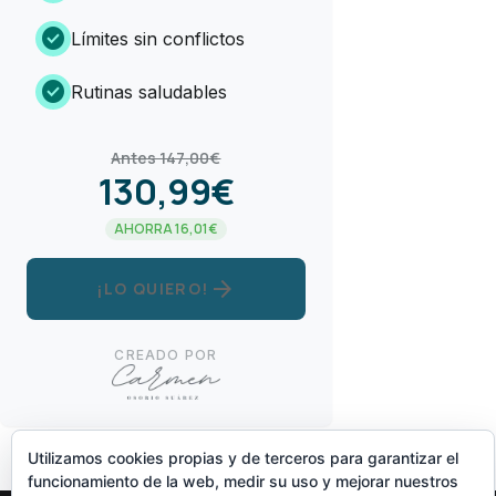
check_circle
Límites sin conflictos
check_circle
Rutinas saludables
Antes 147,00€
130,99€
AHORRA 16,01€
arrow_forward
¡LO QUIERO!
CREADO POR
Utilizamos cookies propias y de terceros para garantizar el
funcionamiento de la web, medir su uso y mejorar nuestros