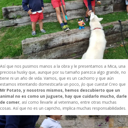
Así que nos pusimos manos a la obra y le presentamos a Mica, una
preciosa husky que, aunque por su tamaño parezca algo grande, no
tiene ni un año de vida. Vamos, que es un cachorro y que aún
estamos intentando domesticarla un poco, ¡lo que cuesta! Creo que
Mr Potato, y nosotros mismos, hemos descubierto que un
animal no es como un juguete, hay que cuidarlo mucho, darle
de comer
, así como llevarle al veterinario, entre otras muchas
cosas. Así que no es un capricho, implica muchas responsabilidades.