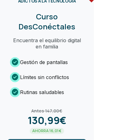
ADICTOS A LA TECNOLOGÍA
Curso
DesConéctales
Encuentra el equilibrio digital
en familia
check_circle
Gestión de pantallas
check_circle
Límites sin conflictos
check_circle
Rutinas saludables
Antes 147,00€
130,99€
AHORRA 16,01€