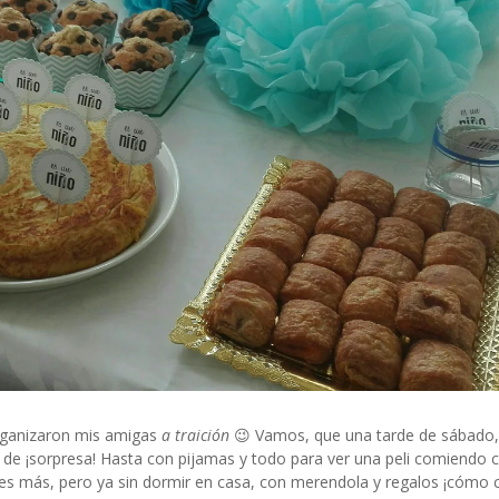
organizaron mis amigas
a traición
😉 Vamos, que una tarde de sábado,
to de ¡sorpresa! Hasta con pijamas y todo para ver una peli comiendo
veces más, pero ya sin dormir en casa, con merendola y regalos ¡cómo 