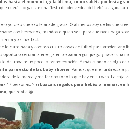
dos hasta el momento, y la última, como sabéis por Instagra
orque queráis organizar una fiesta de bienvenida del bebé a alguna ami
pero yo creo que eso le añade gracia. O al menos soy de las que cree
charse con hermanos, maridos o quien sea, para que nada haga sos
mamá y así fue fácil.
 lo curro nada y compro cuatro cosas de fútbol para ambientar y li
s oportuno centrar la energía en preparar algún juego y hacer una m
ás lo de trabajar un poco la ornamentación. Y más cuando es algo de 
osita para esto de las baby shower
. Vamos, que me fui directa a p
adora de la marca y me fascina todo lo que hay en su web. La caja v
ara 12 personas. Y
si buscáis regalos para bebés o mamás, en l
una
, que ropita 😉