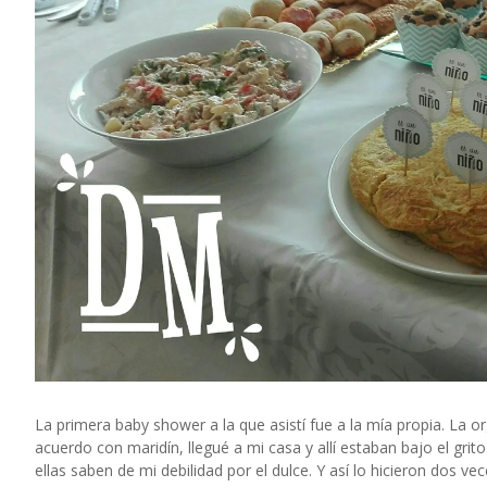
La primera baby shower a la que asistí fue a la mía propia. La 
acuerdo con maridín, llegué a mi casa y allí estaban bajo el gri
ellas saben de mi debilidad por el dulce. Y así lo hicieron dos 