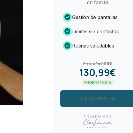
en familia
check_circle
Gestión de pantallas
check_circle
Límites sin conflictos
check_circle
Rutinas saludables
Antes 147,00€
130,99€
AHORRA 16,01€
arrow_forward
¡LO QUIERO!
CREADO POR