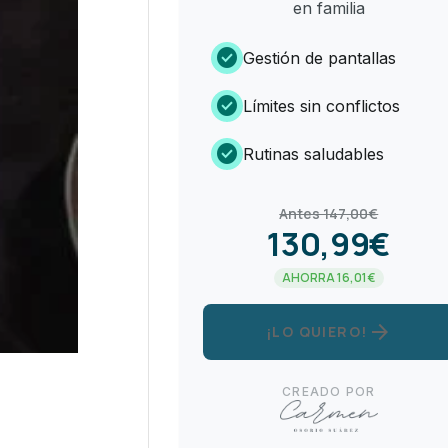
en familia
check_circle
Gestión de pantallas
check_circle
Límites sin conflictos
check_circle
Rutinas saludables
Antes 147,00€
130,99€
AHORRA 16,01€
arrow_forward
¡LO QUIERO!
CREADO POR