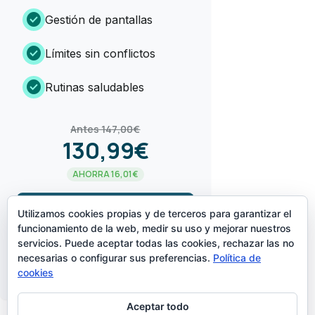
check_circle
Gestión de pantallas
check_circle
Límites sin conflictos
check_circle
Rutinas saludables
Antes 147,00€
130,99€
AHORRA 16,01€
arrow_forward
¡LO QUIERO!
Utilizamos cookies propias y de terceros para garantizar el
funcionamiento de la web, medir su uso y mejorar nuestros
servicios. Puede aceptar todas las cookies, rechazar las no
CREADO POR
necesarias o configurar sus preferencias.
Política de
cookies
Aceptar todo