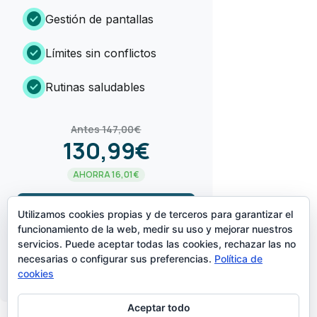
check_circle
Gestión de pantallas
check_circle
Límites sin conflictos
check_circle
Rutinas saludables
Antes 147,00€
130,99€
AHORRA 16,01€
arrow_forward
¡LO QUIERO!
Utilizamos cookies propias y de terceros para garantizar el
funcionamiento de la web, medir su uso y mejorar nuestros
servicios. Puede aceptar todas las cookies, rechazar las no
CREADO POR
necesarias o configurar sus preferencias.
Política de
cookies
Aceptar todo