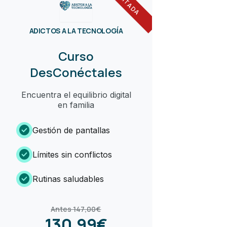
ADICTOS A LA TECNOLOGÍA
Curso
DesConéctales
Encuentra el equilibrio digital
en familia
check_circle
Gestión de pantallas
check_circle
Límites sin conflictos
check_circle
Rutinas saludables
Antes 147,00€
130,99€