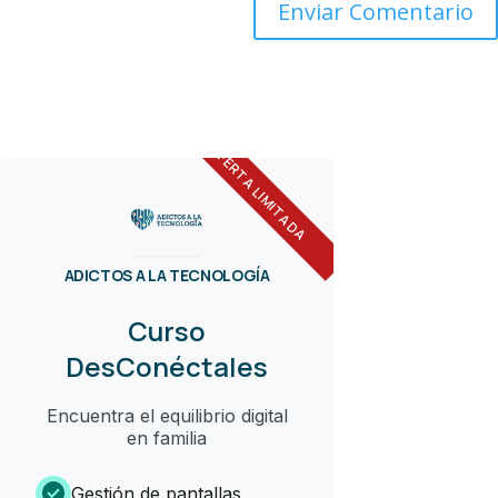
OFERTA LIMITADA
ADICTOS A LA TECNOLOGÍA
Curso
DesConéctales
Encuentra el equilibrio digital
en familia
check_circle
Gestión de pantallas