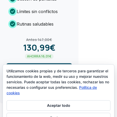
check_circle
Límites sin conflictos
check_circle
Rutinas saludables
Antes 147,00€
130,99€
AHORRA 16,01€
arrow_forward
¡LO QUIERO!
Utilizamos cookies propias y de terceros para garantizar el
funcionamiento de la web, medir su uso y mejorar nuestros
servicios. Puede aceptar todas las cookies, rechazar las no
CREADO POR
necesarias o configurar sus preferencias.
Política de
cookies
Aceptar todo