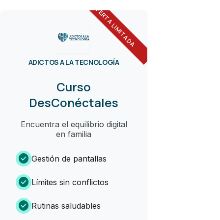
OFERTA LIMITADA
ADICTOS A LA TECNOLOGÍA
Curso
DesConéctales
Encuentra el equilibrio digital
en familia
check_circle
Gestión de pantallas
check_circle
Límites sin conflictos
check_circle
Rutinas saludables