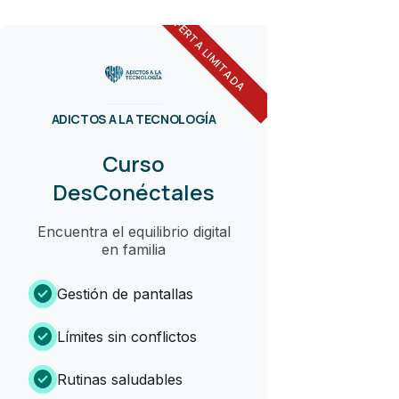
OFERTA LIMITADA
ADICTOS A LA TECNOLOGÍA
Curso
DesConéctales
Encuentra el equilibrio digital
en familia
check_circle
Gestión de pantallas
check_circle
Límites sin conflictos
check_circle
Rutinas saludables