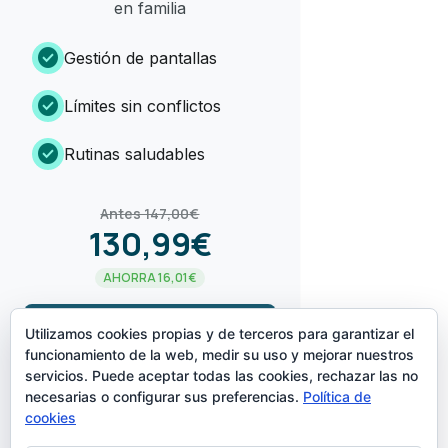
en familia
check_circle
Gestión de pantallas
check_circle
Límites sin conflictos
check_circle
Rutinas saludables
Antes 147,00€
130,99€
AHORRA 16,01€
arrow_forward
¡LO QUIERO!
Utilizamos cookies propias y de terceros para garantizar el
funcionamiento de la web, medir su uso y mejorar nuestros
servicios. Puede aceptar todas las cookies, rechazar las no
CREADO POR
necesarias o configurar sus preferencias.
Política de
cookies