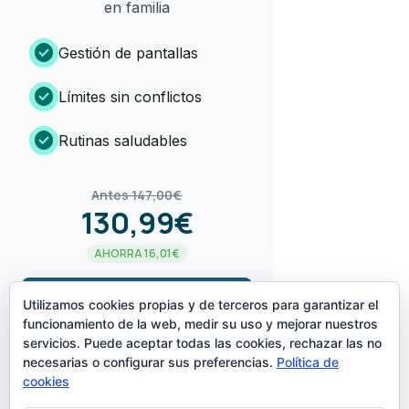
en familia
check_circle
Gestión de pantallas
check_circle
Límites sin conflictos
check_circle
Rutinas saludables
Antes 147,00€
130,99€
AHORRA 16,01€
arrow_forward
¡LO QUIERO!
Utilizamos cookies propias y de terceros para garantizar el
funcionamiento de la web, medir su uso y mejorar nuestros
servicios. Puede aceptar todas las cookies, rechazar las no
CREADO POR
necesarias o configurar sus preferencias.
Política de
cookies