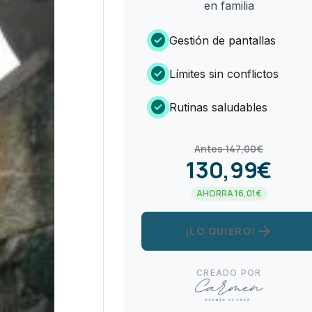
en familia
check_circle
Gestión de pantallas
check_circle
Límites sin conflictos
check_circle
Rutinas saludables
Antes 147,00€
130,99€
AHORRA 16,01€
arrow_forward
¡LO QUIERO!
CREADO POR