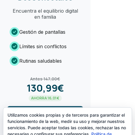
Encuentra el equilibrio digital
en familia
check_circle
Gestión de pantallas
check_circle
Límites sin conflictos
check_circle
Rutinas saludables
Antes 147,00€
130,99€
AHORRA 16,01€
arrow_forward
¡LO QUIERO!
Utilizamos cookies propias y de terceros para garantizar el
funcionamiento de la web, medir su uso y mejorar nuestros
servicios. Puede aceptar todas las cookies, rechazar las no
CREADO POR
necesarias o configurar sus preferencias.
Política de