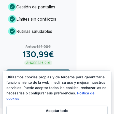
check_circle
Gestión de pantallas
check_circle
Límites sin conflictos
check_circle
Rutinas saludables
Antes 147,00€
130,99€
AHORRA 16,01€
arrow_forward
¡LO QUIERO!
Utilizamos cookies propias y de terceros para garantizar el
funcionamiento de la web, medir su uso y mejorar nuestros
servicios. Puede aceptar todas las cookies, rechazar las no
CREADO POR
necesarias o configurar sus preferencias.
Política de
cookies
Aceptar todo