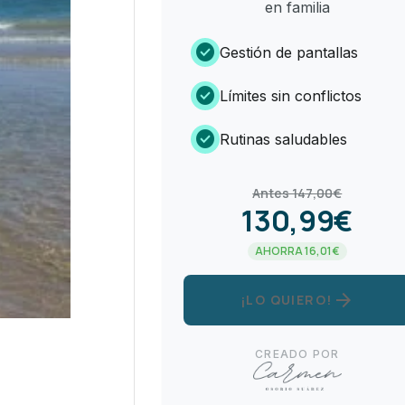
en familia
check_circle
Gestión de pantallas
check_circle
Límites sin conflictos
check_circle
Rutinas saludables
Antes 147,00€
130,99€
AHORRA 16,01€
arrow_forward
¡LO QUIERO!
CREADO POR