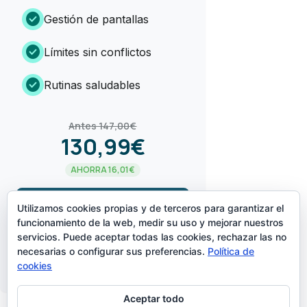
check_circle
Gestión de pantallas
check_circle
Límites sin conflictos
check_circle
Rutinas saludables
Antes 147,00€
130,99€
AHORRA 16,01€
arrow_forward
¡LO QUIERO!
Utilizamos cookies propias y de terceros para garantizar el
funcionamiento de la web, medir su uso y mejorar nuestros
servicios. Puede aceptar todas las cookies, rechazar las no
CREADO POR
necesarias o configurar sus preferencias.
Política de
cookies
Aceptar todo