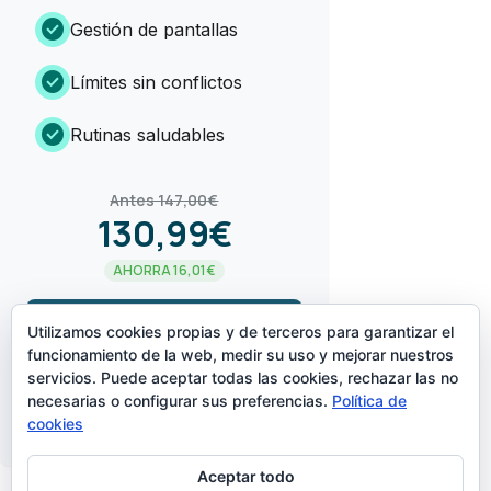
check_circle
Gestión de pantallas
check_circle
Límites sin conflictos
check_circle
Rutinas saludables
Antes 147,00€
130,99€
AHORRA 16,01€
arrow_forward
¡LO QUIERO!
Utilizamos cookies propias y de terceros para garantizar el
funcionamiento de la web, medir su uso y mejorar nuestros
servicios. Puede aceptar todas las cookies, rechazar las no
CREADO POR
necesarias o configurar sus preferencias.
Política de
cookies
Aceptar todo