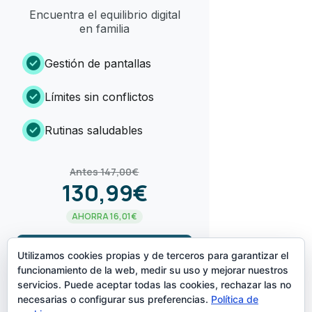
Encuentra el equilibrio digital
en familia
check_circle
Gestión de pantallas
check_circle
Límites sin conflictos
check_circle
Rutinas saludables
Antes 147,00€
130,99€
AHORRA 16,01€
arrow_forward
¡LO QUIERO!
Utilizamos cookies propias y de terceros para garantizar el
funcionamiento de la web, medir su uso y mejorar nuestros
servicios. Puede aceptar todas las cookies, rechazar las no
CREADO POR
necesarias o configurar sus preferencias.
Política de