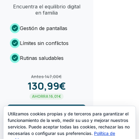
Encuentra el equilibrio digital
en familia
check_circle
Gestión de pantallas
check_circle
Límites sin conflictos
check_circle
Rutinas saludables
Antes 147,00€
130,99€
AHORRA 16,01€
arrow_forward
¡LO QUIERO!
Utilizamos cookies propias y de terceros para garantizar el
funcionamiento de la web, medir su uso y mejorar nuestros
servicios. Puede aceptar todas las cookies, rechazar las no
CREADO POR
necesarias o configurar sus preferencias.
Política de