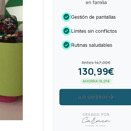
en familia
check_circle
Gestión de pantallas
check_circle
Límites sin conflictos
check_circle
Rutinas saludables
Antes 147,00€
130,99€
AHORRA 16,01€
arrow_forward
¡LO QUIERO!
CREADO POR