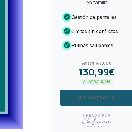
en familia
check_circle
Gestión de pantallas
check_circle
Límites sin conflictos
check_circle
Rutinas saludables
Antes 147,00€
130,99€
AHORRA 16,01€
arrow_forward
¡LO QUIERO!
CREADO POR