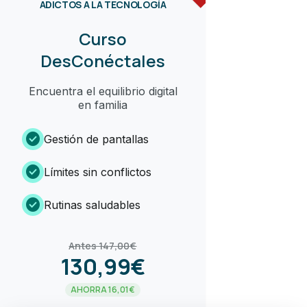
ADICTOS A LA TECNOLOGÍA
Curso
DesConéctales
Encuentra el equilibrio digital
en familia
check_circle
Gestión de pantallas
check_circle
Límites sin conflictos
check_circle
Rutinas saludables
Antes 147,00€
130,99€
AHORRA 16,01€