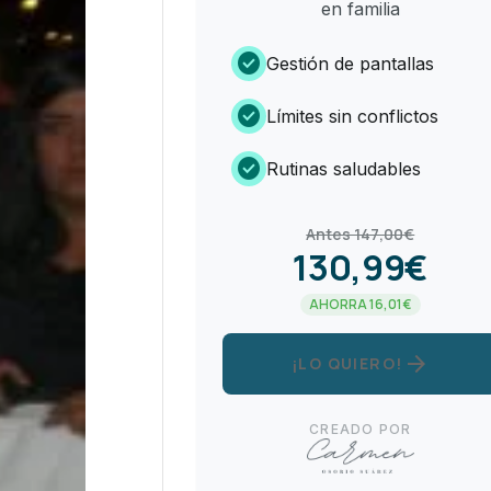
en familia
check_circle
Gestión de pantallas
check_circle
Límites sin conflictos
check_circle
Rutinas saludables
Antes 147,00€
130,99€
AHORRA 16,01€
arrow_forward
¡LO QUIERO!
CREADO POR