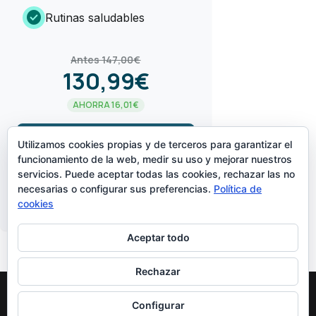
check_circle
Rutinas saludables
Antes 147,00€
130,99€
AHORRA 16,01€
arrow_forward
¡LO QUIERO!
Utilizamos cookies propias y de terceros para garantizar el
funcionamiento de la web, medir su uso y mejorar nuestros
servicios. Puede aceptar todas las cookies, rechazar las no
CREADO POR
necesarias o configurar sus preferencias.
Política de
cookies
Aceptar todo
Rechazar
Configurar