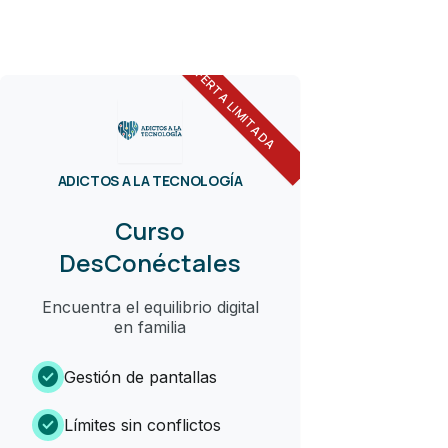
OFERTA LIMITADA
ADICTOS A LA TECNOLOGÍA
Curso
DesConéctales
Encuentra el equilibrio digital
en familia
check_circle
Gestión de pantallas
check_circle
Límites sin conflictos