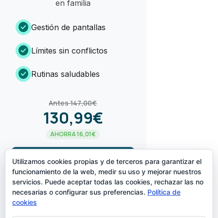
en familia
check_circle
Gestión de pantallas
check_circle
Límites sin conflictos
check_circle
Rutinas saludables
Antes 147,00€
130,99€
AHORRA 16,01€
arrow_forward
¡LO QUIERO!
Utilizamos cookies propias y de terceros para garantizar el
funcionamiento de la web, medir su uso y mejorar nuestros
servicios. Puede aceptar todas las cookies, rechazar las no
CREADO POR
necesarias o configurar sus preferencias.
Política de
cookies