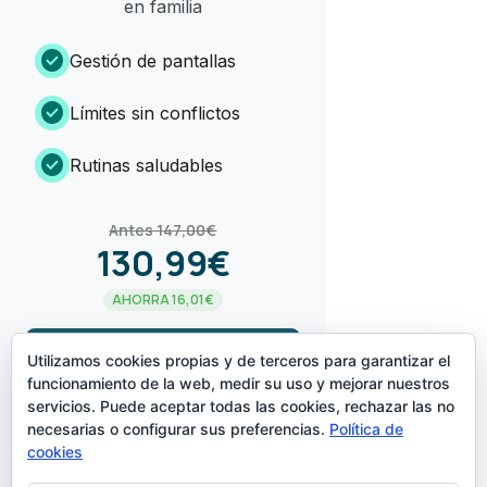
en familia
check_circle
Gestión de pantallas
check_circle
Límites sin conflictos
check_circle
Rutinas saludables
Antes 147,00€
130,99€
AHORRA 16,01€
arrow_forward
¡LO QUIERO!
Utilizamos cookies propias y de terceros para garantizar el
funcionamiento de la web, medir su uso y mejorar nuestros
servicios. Puede aceptar todas las cookies, rechazar las no
CREADO POR
necesarias o configurar sus preferencias.
Política de
cookies