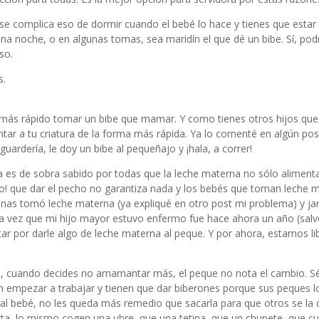
se complica eso de dormir cuando el bebé lo hace y tienes que estar a
na noche, o en algunas tomas, sea maridín el que dé un bibe. Sí, pod
so.
s.
s más rápido tomar un bibe que mamar. Y como tienes otros hijos que,
ar a tu criatura de la forma más rápida. Ya lo comenté en algún po
guardería, le doy un bibe al pequeñajo y ¡hala, a correr!
ya es de sobra sabido por todas que la leche materna no sólo aliment
jo! que dar el pecho no garantiza nada y los bebés que toman leche 
nas tomó leche materna (ya expliqué en otro post
mi problema
) y j
ima vez que mi hijo mayor estuvo enfermo fue hace ahora un año (salv
tar por darle algo de leche materna al peque. Y por ahora, estamos l
be, cuando decides no amamantar más, el peque no nota el cambio. S
empezar a trabajar y tienen que dar biberones porque sus peques l
 al bebé, no les queda más remedio que sacarla para que otros se la
xta, lo mismo cogen una ubre, que una tetina, que un chupete, que cu