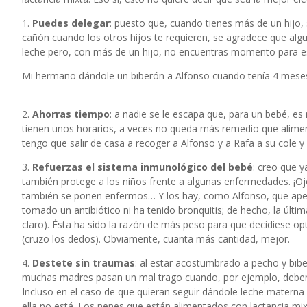
1.
Puedes delegar
: puesto que, cuando tienes más de un hijo, 
cañón cuando los otros hijos te requieren, se agradece que algu
leche pero, con más de un hijo, no encuentras momento para e
Mi hermano dándole un biberón a Alfonso cuando tenía 4 mese
2.
Ahorras tiempo
: a nadie se le escapa que, para un bebé, e
tienen unos horarios, a veces no queda más remedio que aliment
tengo que salir de casa a recoger a Alfonso y a Rafa a su cole y 
3.
Refuerzas el sistema inmunológico del bebé
: creo que 
también protege a los niños frente a algunas enfermedades. ¡O
también se ponen enfermos… Y los hay, como Alfonso, que ape
tomado un antibiótico ni ha tenido bronquitis; de hecho, la últ
claro). Ésta ha sido la razón de más peso para que decidiese op
(cruzo los dedos). Obviamente, cuanta más cantidad, mejor.
4.
Destete sin traumas
: al estar acostumbrado a pecho y bi
muchas madres pasan un mal trago cuando, por ejemplo, deben 
Incluso en el caso de que quieran seguir dándole leche materna
ella no está. Los nenes que están alimentados con lactancia mi