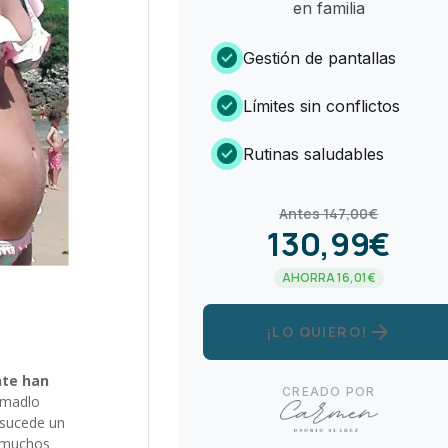
en familia
check_circle
Gestión de pantallas
check_circle
Límites sin conflictos
check_circle
Rutinas saludables
Antes 147,00€
130,99€
AHORRA 16,01€
arrow_forward
¡LO QUIERO!
nte han
CREADO POR
lamadlo
 sucede un
n muchos