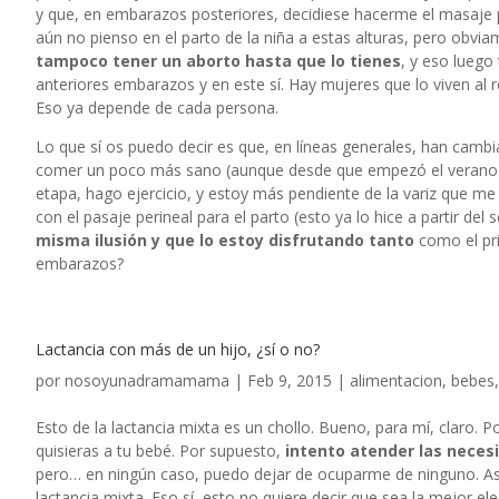
y que, en embarazos posteriores, decidiese hacerme el masaje p
aún no pienso en el parto de la niña a estas alturas, pero obviam
tampoco
tener un aborto
hasta que lo tienes
, y eso luego
anteriores embarazos y en este sí. Hay mujeres que lo viven al
Eso ya depende de cada persona.
Lo que sí os puedo decir es que, en líneas generales, han cam
comer un poco más sano (aunque desde que empezó el verano es
etapa, hago ejercicio, y estoy más pendiente de la variz que me 
con el pasaje perineal para el parto (esto ya lo hice a partir del
misma ilusión y que lo estoy disfrutando tanto
como el pri
embarazos?
Lactancia con más de un hijo, ¿sí o no?
por
nosoyunadramamama
|
Feb 9, 2015
|
alimentacion
,
bebes
Esto de la lactancia mixta es un chollo. Bueno, para mí, claro.
quisieras a tu bebé. Por supuesto,
intento atender las neces
pero… en ningún caso, puedo dejar de ocuparme de ninguno. Así qu
lactancia mixta. Eso sí, esto no quiere decir que sea la mejor e