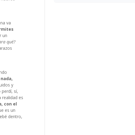
Una va
ermites
r un
ara qué?
arazos
ando
 nada,
uidos y
perdí, sí,
 realidad es
, con el
ue es un
bebé dentro,