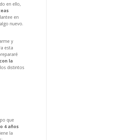
do en ello,
teas
plantee en
 algo nuevo.
darme y
ra esta
prepararé
con la
los distintos
mpo que
o 4 años
iene la
s: