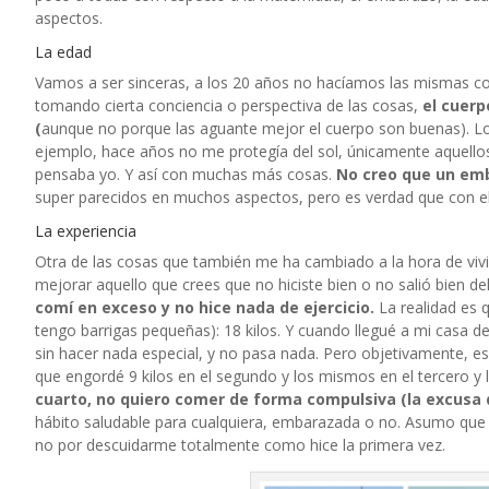
aspectos.
La edad
Vamos a ser sinceras, a los 20 años no hacíamos las mismas co
tomando cierta conciencia o perspectiva de las cosas,
el cuerp
(
aunque no porque las aguante mejor el cuerpo son buenas). Lo
ejemplo, hace años no me protegía del sol, únicamente aquellos
pensaba yo. Y así con muchas más cosas.
No creo que un emba
super parecidos en muchos aspectos, pero es verdad que con e
La experiencia
Otra de las cosas que también me ha cambiado a la hora de vivi
mejorar aquello que crees que no hiciste bien o no salió bien de
comí en exceso y no hice nada de ejercicio.
La realidad es 
tengo barrigas pequeñas): 18 kilos. Y cuando llegué a mi casa de
sin hacer nada especial, y no pasa nada. Pero objetivamente, es
que engordé 9 kilos en el segundo y los mismos en el tercero 
cuarto, no quiero comer de forma compulsiva (la excusa d
hábito saludable para cualquiera, embarazada o no. Asumo que e
no por descuidarme totalmente como hice la primera vez.