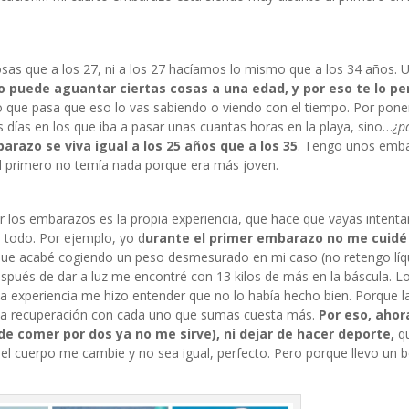
sas que a los 27, ni a los 27 hacíamos lo mismo que a los 34 años. 
o puede aguantar ciertas cosas a una edad, y por eso te lo p
 que pasa que eso lo vas sabiendo o viendo con el tiempo. Por pone
 días en los que iba a pasar unas cuantas horas en la playa, sino…
¿p
razo se viva igual a los 25 años que a los 35
. Tengo unos emb
l primero no temía nada porque era más joven.
r los embarazos es la propia experiencia, que hace que vayas intent
l todo. Por ejemplo, yo d
urante el primer embarazo no me cuidé
que acabé cogiendo un peso desmesurado en mi caso (no retengo líq
spués de dar a luz me encontré con 13 kilos de más en la báscula. Lo 
a experiencia me hizo entender que no lo había hecho bien. Porque la
y la recuperación con cada uno que sumas cuesta más.
Por eso, ahora
e comer por dos ya no me sirve), ni dejar de hacer deporte,
q
l cuerpo me cambie y no sea igual, perfecto. Pero porque llevo un 