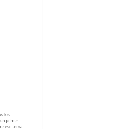
os los
 un primer
bre ese tema