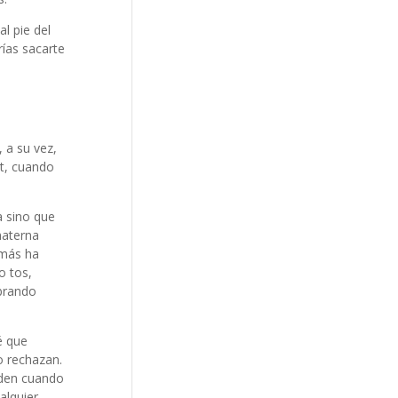
l pie del
rías sacarte
 a su vez,
st, cuando
a sino que
materna
amás ha
o tos,
ibrando
é que
o rechazan.
 den cuando
alquier