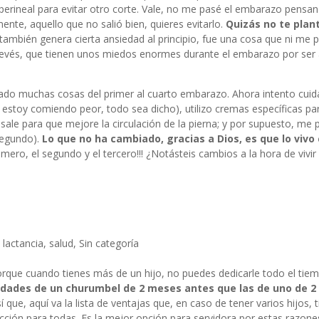
erineal para evitar otro corte. Vale, no me pasé el embarazo pensan
ente, aquello que no salió bien, quieres evitarlo.
Quizás no te plan
 también genera cierta ansiedad al principio, fue una cosa que ni me 
 revés, que tienen unos miedos enormes durante el embarazo por ser
biado muchas cosas del primer al cuarto embarazo. Ahora intento cui
toy comiendo peor, todo sea dicho), utilizo cremas específicas pa
sale para que mejore la circulación de la pierna; y por supuesto, me 
 segundo).
Lo que no ha cambiado, gracias a Dios, es que lo vivo 
mero, el segundo y el tercero!!! ¿Notásteis cambios a la hora de vivir 
,
lactancia
,
salud
,
Sin categoría
 Porque cuando tienes más de un hijo, no puedes dedicarle todo el tie
idades de un churumbel de 2 meses antes que las de uno de 2 
e, aquí va la lista de ventajas que, en caso de tener varios hijos, t
lección para todas. Es la mejor opción para servidora por estas razone