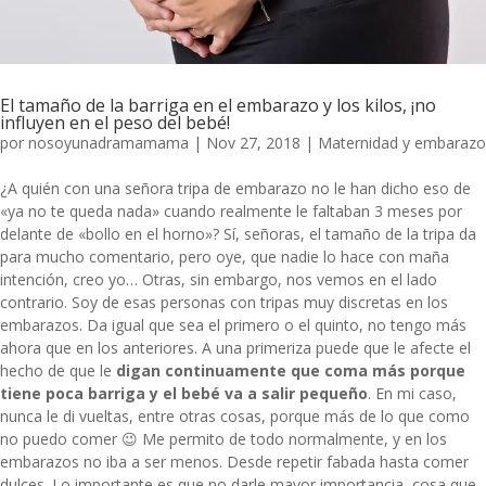
El tamaño de la barriga en el embarazo y los kilos, ¡no
influyen en el peso del bebé!
por
nosoyunadramamama
|
Nov 27, 2018
|
Maternidad y embarazo
¿A quién con una señora tripa de embarazo no le han dicho eso de
«ya no te queda nada» cuando realmente le faltaban 3 meses por
delante de «bollo en el horno»? Sí, señoras, el tamaño de la tripa da
para mucho comentario, pero oye, que nadie lo hace con maña
intención, creo yo… Otras, sin embargo, nos vemos en el lado
contrario. Soy de esas personas con tripas muy discretas en los
embarazos. Da igual que sea el primero o el quinto, no tengo más
ahora que en los anteriores. A una primeriza puede que le afecte el
hecho de que le
digan continuamente que coma más porque
tiene poca barriga y el bebé va a salir pequeño
. En mi caso,
nunca le di vueltas, entre otras cosas, porque más de lo que como
no puedo comer 😉 Me permito de todo normalmente, y en los
embarazos no iba a ser menos. Desde repetir fabada hasta comer
dulces. Lo importante es que no darle mayor importancia, cosa que