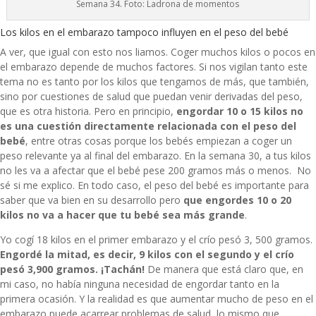
Semana 34. Foto: Ladrona de momentos
Los kilos en el embarazo tampoco influyen en el peso del bebé
A ver, que igual con esto nos liamos. Coger muchos kilos o pocos en
el embarazo depende de muchos factores. Si nos vigilan tanto este
tema no es tanto por los kilos que tengamos de más, que también,
sino por cuestiones de salud que puedan venir derivadas del peso,
que es otra historia. Pero en principio,
engordar 10 o 15 kilos no
es una cuestión directamente relacionada con el peso del
bebé
, entre otras cosas porque los bebés empiezan a coger un
peso relevante ya al final del embarazo. En la semana 30, a tus kilos
no les va a afectar que el bebé pese 200 gramos más o menos. No
sé si me explico. En todo caso, el peso del bebé es importante para
saber que va bien en su desarrollo pero
que engordes 10 o 20
kilos no va a hacer que tu bebé sea más grande
.
Yo cogí 18 kilos en el primer embarazo y el crío pesó 3, 500 gramos.
Engordé la mitad, es decir, 9 kilos con el segundo y el crío
pesó 3,900 gramos. ¡Tachán!
De manera que está claro que, en
mi caso, no había ninguna necesidad de engordar tanto en la
primera ocasión. Y la realidad es que aumentar mucho de peso en el
embarazo puede acarrear problemas de salud, lo mismo que