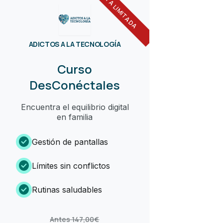
OFERTA LIMITADA
ADICTOS A LA TECNOLOGÍA
Curso
DesConéctales
Encuentra el equilibrio digital
en familia
check_circle
Gestión de pantallas
check_circle
Límites sin conflictos
check_circle
Rutinas saludables
Antes 147,00€