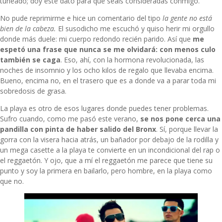
tuneado; doy este dato para que seáis consideradas conmigo.
No pude reprimirme e hice un comentario del tipo
la gente no está
bien de la cabeza.
El susodicho me escuchó y quiso herir mi orgullo
donde más duele: mi cuerpo redondo recién parido. Así que
me
espetó una frase que nunca se me olvidará: con menos culo
también se caga
. Eso, ahí, con la hormona revolucionada, las
noches de insomnio y los ocho kilos de regalo que llevaba encima.
Bueno, encima no, en el trasero que es a donde va a parar toda mi
sobredosis de grasa.
La playa es otro de esos lugares donde puedes tener problemas.
Sufro cuando, como me pasó este verano,
se nos pone cerca una
pandilla con pinta de haber salido del Bronx
. Sí, porque llevar la
gorra con la visera hacia atrás, un bañador por debajo de la rodilla y
un mega casette a la playa te convierte en un incondicional del rap o
el reggaetón. Y ojo, que a mí el reggaetón me parece que tiene su
punto y soy la primera en bailarlo, pero hombre, en la playa como
que no.