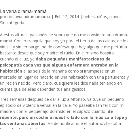
La vena drama-mamá
por
nosoyunadramamama
|
Feb 12, 2014
|
bebes
,
niños
,
planes
,
Sin categoría
A estas alturas, ya sabéis de sobra que no me considero una drama-
mamá. Con lo tranquila que soy yo para el tema de las caídas, de los
virus… y sin embargo, he de confesar que hay algo que me perturba
bastante desde que soy madre: el ruido. En el mismo hospital,
cuando di a luz, ya
daba pequeñas manifestaciones de
psicopatía cada vez que alguna enfermera entraba en la
habitación
a las seis de la mañana como si irrumpiese en un
mercado en lugar de hacerlo en una habitación con una parturienta y
un recién nacido. Pero claro, cualquiera les dice nada teniendo en
cuenta que de ellas dependen tus analgésicos.
Tres semanas después de dar a luz a Alfonso, ya tuve un pequeño
episodio de violencia verbal en la calle. Yo paseaba tan feliz con mi
madre y con el pequeñajo dormido en el capazo cuando,
de
repente, paró un coche a nuestro lado con la música a tope y
las ventanas abiertas
. He de notificar que el automóvil estaba