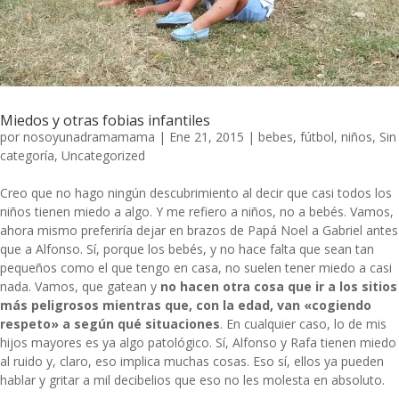
Miedos y otras fobias infantiles
por
nosoyunadramamama
|
Ene 21, 2015
|
bebes
,
fútbol
,
niños
,
Sin
categoría
,
Uncategorized
Creo que no hago ningún descubrimiento al decir que casi todos los
niños tienen miedo a algo. Y me refiero a niños, no a bebés. Vamos,
ahora mismo preferiría dejar en brazos de Papá Noel a Gabriel antes
que a Alfonso. Sí, porque los bebés, y no hace falta que sean tan
pequeños como el que tengo en casa, no suelen tener miedo a casi
nada. Vamos, que gatean y
no hacen otra cosa que ir a los sitios
más peligrosos mientras que, con la edad, van «cogiendo
respeto» a según qué situaciones
. En cualquier caso, lo de mis
hijos mayores es ya algo patológico. Sí, Alfonso y Rafa tienen miedo
al ruido y, claro, eso implica muchas cosas. Eso sí, ellos ya pueden
hablar y gritar a mil decibelios que eso no les molesta en absoluto.