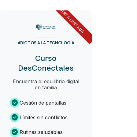
OFERTA LIMITADA
ADICTOS A LA TECNOLOGÍA
Curso
DesConéctales
Encuentra el equilibrio digital
en familia
check_circle
Gestión de pantallas
check_circle
Límites sin conflictos
check_circle
Rutinas saludables