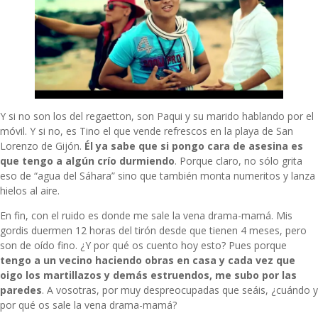
Y si no son los del regaetton, son Paqui y su marido hablando por el
móvil. Y si no, es Tino el que vende refrescos en la playa de San
Lorenzo de Gijón.
Él ya sabe que si pongo cara de asesina es
que tengo a algún crío durmiendo
. Porque claro, no sólo grita
eso de “agua del Sáhara” sino que también monta numeritos y lanza
hielos al aire.
En fin, con el ruido es donde me sale la vena drama-mamá. Mis
gordis duermen 12 horas del tirón desde que tienen 4 meses, pero
son de oído fino. ¿Y por qué os cuento hoy esto? Pues porque
tengo a un vecino haciendo obras en casa y cada vez que
oigo los martillazos y demás estruendos, me subo por las
paredes
. A vosotras, por muy despreocupadas que seáis, ¿cuándo y
por qué os sale la vena drama-mamá?