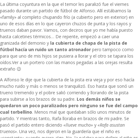
La última coyuntura en la que el temor les paralizó fue el viernes
pasado durante un partido de fútbol de Alfonso. Allí estábamos la
«family» al completo chupando frío (a cubierto pero en exterior) en
uno de esos días en lo que cayeron chuzos de punta y los rayos y
truenos daban pavor. Vamos, con deciros que yo me había puesto
hasta calcetines térmicos… De repente, empezó a caer una
granizada del demonio y
la cubierta de chapa de la pista de
fútbol hacía un ruido un tanto atronador
pero tampoco como
para que uno de mis hijos se pusiera a llorar y el otro se tapara los
oídos.Ver a un portero con las manos pegadas a las orejas resulta
extraño 😉
A Alfonso le dije que la cubierta de la pista era vieja y por eso hacía
mucho ruido y más o menos se tranquilizó. Eso hasta que sonó un
trueno tremendo y el pobre salió corriendo y llorando de la pista
para subirse a los brazos de su padre.
Los demás niños se
quedaron un poco paralizados pero ninguno se fue del campo
cual torbellino
. Menos mal que quedaban sólo unos minutos de
partido. Y mientras tanto, Rafa lloraba en brazos de mi padre. Se
pasó el partido entero diciendo
«llueve mucho»
y
«Rafa asustan
truenos»
. Una vez, nos dijeron en la guardería que el niño es
«constante» cuando quiere algo. No, la palabra para definir al niño es