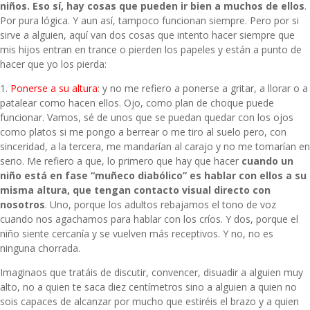
niños. Eso sí, hay cosas que pueden ir bien a muchos de ellos
.
Por pura lógica. Y aun así, tampoco funcionan siempre. Pero por si
sirve a alguien, aquí van dos cosas que intento hacer siempre que
mis hijos entran en trance o pierden los papeles y están a punto de
hacer que yo los pierda:
1.
Ponerse a su altura
: y no me refiero a ponerse a gritar, a llorar o a
patalear como hacen ellos. Ojo, como plan de choque puede
funcionar. Vamos, sé de unos que se puedan quedar con los ojos
como platos si me pongo a berrear o me tiro al suelo pero, con
sinceridad, a la tercera, me mandarían al carajo y no me tomarían en
serio. Me refiero a que, lo primero que hay que hacer
cuando un
niño está en fase “muñeco diabólico” es hablar con ellos a su
misma altura, que tengan contacto visual directo con
nosotros
. Uno, porque los adultos rebajamos el tono de voz
cuando nos agachamos para hablar con los críos. Y dos, porque el
niño siente cercanía y se vuelven más receptivos. Y no, no es
ninguna chorrada.
Imaginaos que tratáis de discutir, convencer, disuadir a alguien muy
alto, no a quien te saca diez centímetros sino a alguien a quien no
sois capaces de alcanzar por mucho que estiréis el brazo y a quien