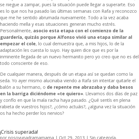
se niegue a zampar, pues la situación puede llegar a superarte. Eso
es lo que nos ha pasado las últimas semanas con Rafa y reconozco
que me he sentido abrumada nuevamente. Todo a la vez acaba
haciendo mella y esas situaciones generan mucho estrés.
Personalmente,
asocio esta etapa con el comienzo de la
guardería, quizás porque Alfonso vivió una etapa similar al
empezar el cole
, lo cual demuestra que, a mis hijos, lo de la
adaptación les cuesta lo suyo. Hay quien dice que es por la
inminente llegada de un nuevo hermanito pero yo creo que no es del
todo consciente de eso.
De cualquier manera, después de un etapa así se quedan como la
seda. Yo ayer mismo alucinaba viendo a Rafa sin intentar quitarle el
balón a su hermano, o
de repente me abrazaba y daba besos
en la barriga diciéndome «te quiero»
. Llevamos dos días de paz
y confío en que la mala racha haya pasado. ¿Qué sentís en plena
rabieta de vuestros hijos?, ¿cómo actuáis?, ¿alguna vez la situación
os ha hecho perder los nervios?
¡Crisis superada!
por
nosoyunadramamama
|
Oct 29, 2013
|
Sin categoría
,