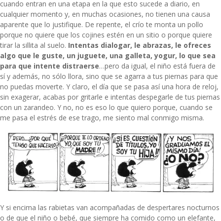
cuando entran en una etapa en la que esto sucede a diario, en
cualquier momento y, en muchas ocasiones, no tienen una causa
aparente que lo justifique. De repente, el crío te monta un pollo
porque no quiere que los cojines estén en un sitio o porque quiere
tirar la sillita al suelo.
Intentas dialogar, le abrazas, le ofreces
algo que le guste, un juguete, una galleta, yogur, lo que sea
para que intente distraerse
…pero da igual, el niño está fuera de
sí y además, no sólo llora, sino que se agarra a tus piernas para que
no puedas moverte. Y claro, el día que se pasa así una hora de reloj,
sin exagerar, acabas por gritarle e intentas despegarle de tus piernas
con un zarandeo. Y no, no es eso lo que quiero porque, cuando se
me pasa el estrés de ese trago, me siento mal conmigo misma.
Y si encima las rabietas van acompañadas de despertares nocturnos
o de que el niño o bebé, que siempre ha comido como un elefante,