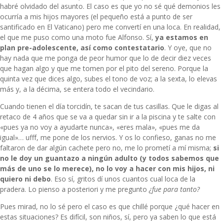
habré olvidado del asunto. El caso es que yo no sé qué demonios les
ocurría a mis hijos mayores (el pequeño está a punto de ser
santificado en El Vaticano) pero me convertí en una loca. En realidad,
el que me puso como una moto fue Alfonso. Sí,
ya estamos en
plan pre-adolescente, así como contestatario
. Y oye, que no
hay nada que me ponga de peor humor que lo de decir diez veces
que hagan algo y que me tomen por el pito del sereno. Porque la
quinta vez que dices algo, subes el tono de voz; a la sexta, lo elevas
más y, a la décima, se entera todo el vecindario.
Cuando tienen el día torcidín, te sacan de tus casillas. Que le digas al
retaco de 4 años que se va a quedar sin ir a la piscina y te salte con
«pues ya no voy a ayudarte nunca», «eres mala», «pues me da
igual»… ufff, me pone de los nervios. Y os lo confieso, ganas no me
faltaron de dar algún cachete pero no, me lo prometí a mí misma;
si
no le doy un guantazo a ningún adulto (y todos sabemos que
más de uno se lo merece), no lo voy a hacer con mis hijos, ni
quiero ni debo
. Eso sí, gritos dí unos cuantos cual loca de la
pradera. Lo pienso a posteriori y me pregunto
¿fue para tanto?
Pues mirad, no lo sé pero el caso es que chillé porque ¿qué hacer en
estas situaciones? Es difícil, son niños, sí, pero ya saben lo que está