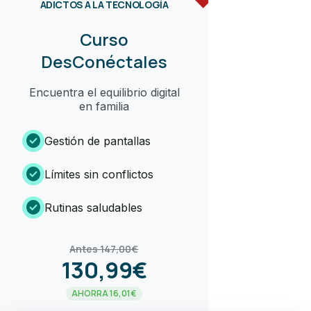
ADICTOS A LA TECNOLOGÍA
Curso
DesConéctales
Encuentra el equilibrio digital
en familia
check_circle
Gestión de pantallas
check_circle
Límites sin conflictos
check_circle
Rutinas saludables
Antes 147,00€
130,99€
AHORRA 16,01€