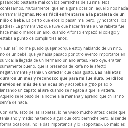
pasándolo bastante mal con los berrinches de su niña. Nos
confesamos, mutuamente, que en alguna ocasión, aquello nos hacía
derramar lágrimas.
No es fácil enfrentarse a la pataleta de un
niño o bebé
. Es cierto que ellos lo pasan mal pero, ¿y nosotros, los
padres? La primera vez que tuve que hacer frente a una rabieta fue
hace más o menos un año, cuando Alfonso empezó el colegio y
estaba a punto de cumplir tres años.
Y aún así, no me puedo quejar porque estoy hablando de un niño,
no de un bebé, que ya había pasado por otro evento importante en
su vida: la llegada de un hermano un año antes. Pero oye, era tan
sumamente bueno, que la presencia de Rafa no le afectó
negativamente y tenía un carácter que daba gusto.
Las rabietas
duraron un mes y reconozco que para mí fue duro, perdí los
nervios en más de una ocasión
y acababa a grito pelao o
lanzando un zapato al aire cuando se negaba a que le vistiera.
Aquello se le pasó de la noche a la mañana y aprendí que
chillar no
servía de nada
.
Con Rafa, esto de las rabietas, lo he vivido mucho antes; desde que
tenía año y medio ha tenido algún que otro berrinche pero, al ser de
forma ocasional, no le das importancia y lo «soportas». Lo malo es