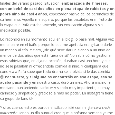
finales del verano pasado. Situación:
embarazada de 7 meses,
con un bebé de casi dos años en plena etapa de rabietas y un
pobre niño de casi 4 años
, espectador pasivo de los berrinches de
su hermano. Aquello me superó, porque las pataletas eran fruto de
la etapa que Rafa estaba viviendo, sin explicación alguna y sin
mediación posible.
Lo reconocí en su momento
aquí en el blog
, lo pasé mal. Alguna vez
me encerré en el baño porque lo que me apetecía era gritar o darle
un meneo al crío. Y claro, ¿de qué sirve dar un alarido a un niño de
menos de dos años que está fuera de sí? No sabía cómo gestionar
esas rabietas que, en alguna ocasión, duraban casi una hora y que
no se le pasaban ni ofreciéndole comida al niño. Y cualquiera que
conozca a Rafa sabe que todo drama se le olvida si le das comida
😉
Por suerte, y si alguna os encontráis en esa etapa, eso se
acaba pasando
y en nuestro caso, duró un mes. Ahora mismo, el
mediano, aun teniendo carácter y siendo muy impaciente, es muy
cariñoso y simpático y gracioso a más no poder. En Instagram tiene
su grupo de fans 😉
Y si os cuento esto es porque el sábado lidié con mi ¿tercera
crisis
maternal?
Siendo un día puntual creo que la próxima semana ya me