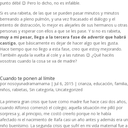
punto débil 😉 Pero lo dicho, no es infalible.
Si es una rabieta, de las que se pueden pasar minutos y minutos
berreando a pleno pulmón, y una vez fracasado el diálogo y el
intento de distracción, lo mejor es alejarles de sus hermanos u otras
personas y esperar con ellos a que se les pase. Y si no es rabieta,
muy a mi pesar, llego a la tercera fase de advertir que habrá
castigo
, que básicamente es dejar de hacer algo que les gusta.
Hace tiempo que no llego a esta fase, creo que estoy mejorando.
También ayuda la vuelta al cole y a las rutinas 😉 ¿Qué hacéis
vosotras cuando la cosa se va de madre?
Cuando te ponen al límite
por
nosoyunadramamama
|
Jul 6, 2015
|
crianza
,
educación
,
familia
,
niños
,
rabietas
,
Sin categoría
,
Uncategorized
La primera gran crisis que tuve como madre fue hace casi dos años,
cuando Alfonso comenzó el colegio; aquella situación me pilló por
sorpresa y, al principio, me costó creerlo porque no le había
afectado ni el nacimiento de Rafa casi un año antes y además era un
niño buenísimo. La segunda crisis que sufrí en mi vida maternal fue a