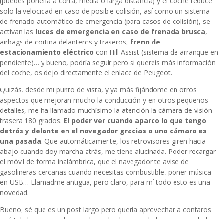
(puedes ponerla a corta, media o larga distancia) y el coche reduce
solo la velocidad en caso de posible colisión, así como
un sistema
de frenado automático de emergencia (para casos de colisión), se
activan las
luces de emergencia en caso de frenada brusca
,
airbags de cortina delanteros y traseros,
freno de
estacionamiento eléctrico
con Hill Assist (sistema de arranque en
pendiente)… y bueno, podría seguir pero si queréis más información
del coche, os dejo directamente el enlace de
Peugeot
.
Quizás, desde mi punto de vista, y ya más fijándome en otros
aspectos que mejoran mucho la conducción y en otros pequeños
detalles, me ha llamado muchísimo la atención la c
ámara de visión
trasera 180 grados.
El poder ver cuando aparco lo que tengo
detrás y delante en el navegador gracias a una cámara es
una pasada
. Que automáticamente, los retrovisores giren hacia
abajo cuando doy marcha atrás, me tiene alucinada. Poder recargar
el móvil de forma inalámbrica, que el navegador te avise de
gasolineras cercanas cuando necesitas combustible, poner música
en USB… Llamadme antigua, pero claro, para mí todo esto es una
novedad.
Bueno, sé que es un post largo pero quería aprovechar a contaros