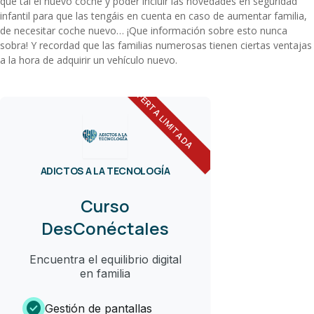
qué tal el nuevo coche y poder incluir las novedades en seguridad
infantil para que las tengáis en cuenta en caso de aumentar familia,
de necesitar coche nuevo… ¡Que información sobre esto nunca
sobra! Y recordad que las familias numerosas tienen ciertas ventajas
a la hora de adquirir un vehículo nuevo.
OFERTA LIMITADA
ADICTOS A LA TECNOLOGÍA
Curso
DesConéctales
Encuentra el equilibrio digital
en familia
check_circle
Gestión de pantallas