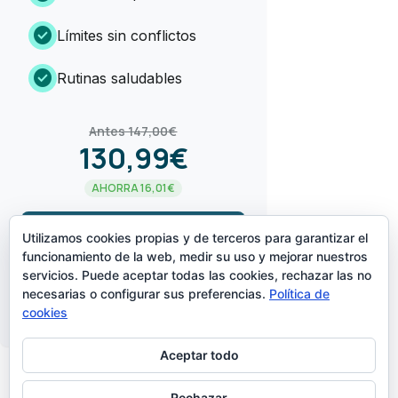
check_circle
Límites sin conflictos
check_circle
Rutinas saludables
Antes 147,00€
130,99€
AHORRA 16,01€
arrow_forward
¡LO QUIERO!
Utilizamos cookies propias y de terceros para garantizar el
funcionamiento de la web, medir su uso y mejorar nuestros
servicios. Puede aceptar todas las cookies, rechazar las no
CREADO POR
necesarias o configurar sus preferencias.
Política de
cookies
Aceptar todo
Rechazar