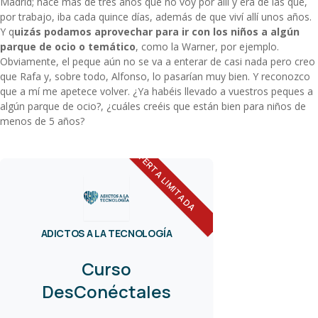
Madrid; hace más de tres años que no voy por allí y era de las que,
por trabajo, iba cada quince días, además de que viví allí unos años.
Y q
uizás podamos aprovechar para ir con los niños a algún
parque de ocio o temático
, como la
Warner
, por ejemplo.
Obviamente, el peque aún no se va a enterar de casi nada pero creo
que Rafa y, sobre todo, Alfonso, lo pasarían muy bien. Y reconozco
que a mí me apetece volver. ¿Ya habéis llevado a vuestros peques a
algún parque de ocio?, ¿cuáles creéis que están bien para niños de
menos de 5 años?
OFERTA LIMITADA
ADICTOS A LA TECNOLOGÍA
Curso
DesConéctales