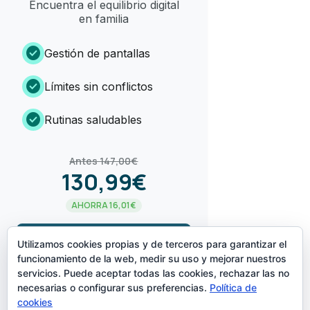
Encuentra el equilibrio digital
en familia
check_circle
Gestión de pantallas
check_circle
Límites sin conflictos
check_circle
Rutinas saludables
Antes 147,00€
130,99€
AHORRA 16,01€
arrow_forward
¡LO QUIERO!
Utilizamos cookies propias y de terceros para garantizar el
funcionamiento de la web, medir su uso y mejorar nuestros
servicios. Puede aceptar todas las cookies, rechazar las no
CREADO POR
necesarias o configurar sus preferencias.
Política de
cookies