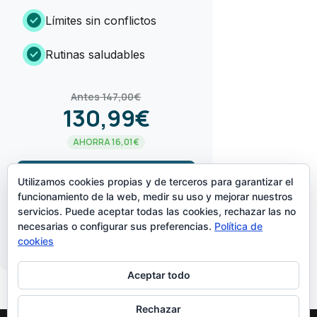
check_circle
Límites sin conflictos
check_circle
Rutinas saludables
Antes 147,00€
130,99€
AHORRA 16,01€
arrow_forward
¡LO QUIERO!
Utilizamos cookies propias y de terceros para garantizar el
funcionamiento de la web, medir su uso y mejorar nuestros
servicios. Puede aceptar todas las cookies, rechazar las no
CREADO POR
necesarias o configurar sus preferencias.
Política de
cookies
Aceptar todo
Rechazar