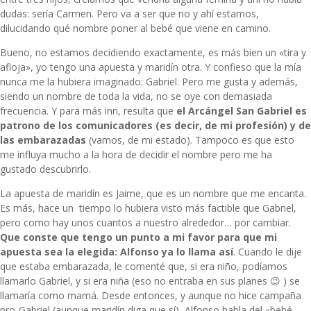
dudas: sería Carmen. Pero va a ser que no y ahí estamos,
dilucidando qué nombre poner al bebé que viene en camino.
Bueno, no estamos decidiendo exactamente, es más bien un «tira y
afloja», yo tengo una apuesta y maridín otra. Y confieso que la mía
nunca me la hubiera imaginado: Gabriel. Pero me gusta y además,
siendo un nombre de toda la vida, no se oye con demasiada
frecuencia. Y para más inri, resulta que
el Arcángel San Gabriel es
patrono de los comunicadores (es decir, de mi profesión) y de
las embarazadas
(vamos, de mi estado). Tampoco es que esto
me influya mucho a la hora de decidir el nombre pero me ha
gustado descubrirlo.
La apuesta de maridín es Jaime, que es un nombre que me encanta.
Es más, hace un tiempo lo hubiera visto más factible que Gabriel,
pero como hay unos cuantos a nuestro alrededor… por cambiar.
Que conste que tengo un punto a mi favor para que mi
apuesta sea la elegida: Alfonso ya lo llama así
. Cuando le dije
que estaba embarazada, le comenté que, si era niño, podíamos
llamarlo Gabriel, y si era niña (eso no entraba en sus planes 😉 ) se
llamaría como mamá. Desde entonces, y aunque no hice campaña
pro-Gabriel (aunque maridín diga que sí), Alfonso habla del «bebé