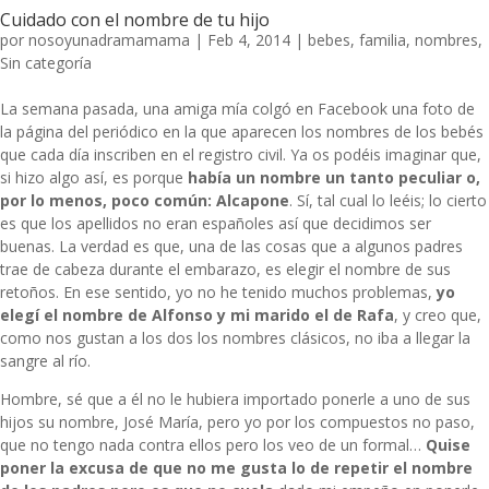
Cuidado con el nombre de tu hijo
por
nosoyunadramamama
|
Feb 4, 2014
|
bebes
,
familia
,
nombres
,
Sin categoría
La semana pasada, una amiga mía colgó en Facebook una foto de
la página del periódico en la que aparecen los nombres de los bebés
que cada día inscriben en el registro civil. Ya os podéis imaginar que,
si hizo algo así, es porque
había un nombre un tanto peculiar o,
por lo menos, poco común: Alcapone
. Sí, tal cual lo leéis; lo cierto
es que los apellidos no eran españoles así que decidimos ser
buenas. La verdad es que, una de las cosas que a algunos padres
trae de cabeza durante el embarazo, es elegir el nombre de sus
retoños. En ese sentido, yo no he tenido muchos problemas,
yo
elegí el nombre de Alfonso y mi marido el de Rafa
, y creo que,
como nos gustan a los dos los nombres clásicos, no iba a llegar la
sangre al río.
Hombre, sé que a él no le hubiera importado ponerle a uno de sus
hijos su nombre, José María, pero yo por los compuestos no paso,
que no tengo nada contra ellos pero los veo de un formal…
Quise
poner la excusa de que no me gusta lo de repetir el nombre