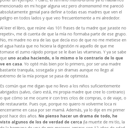
mencionado en mi hogar alguna vez pero
dramamamá
me pareció
absolutamente genial para definir a todas esas madres que ven el
peligro en todos lados y que veo frecuentemente a mi alrededor.
Al leer el libro, que reúne «las 101 frases de tu madre que juraste no
repetir», me di cuenta de que la mía no formaba parte de ese grupo.
No, mi madre no era de las que decía eso de que no me metiese en
el agua hasta que no hiciera la digestión ni aquello de que me
tomase el zumo rápido porque se le iban las vitaminas. Y ya se sabe
que
uno acaba haciendo, o lo mismo o lo contrario de lo que
ve en casa
. Yo opté más bien por lo primero, por ser una madre
bastante tranquila, sosegada y sin dramas aunque no llego al
extremo de la mía porque se pasa de optimista.
Es común que me digan que no llevo a los niños suficientemente
abrigados (salvo, claro está, mi propia madre que cree lo contrario)
o que cómo se me ocurre ir con tres críos de compras, o de viaje, o
de restaurante. Pues oye, porque no quiero ni volverme loca ni
encerrarme en casa por ser mamá. Además, ya lo dije en mi
primer
post
hace dos años.
No pienso hacer un drama de todo, he
visto algunos de los de verdad de cerca
(la muerte de mi tío, la
de la hermana de una de mis mejores amigas con 12 años de edad