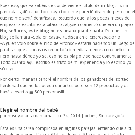
Pues eso, que ya sabéis de dónde viene el título de mi blog. Es mi
particular guiño a un libro cuyo tono me pareció divertido pero con el
que no me sentí identificada. Recuerdo que, a los pocos meses de
empezar a escribir esta bitácora, alguien comentó que era un plagio.
No, señores, este blog no es una copia de nada
. Porque si mi
blog se llamara «Sola en casa», «Odisea en el ciberespacio» o
«Alguien voló sobre el nido de Alfonso» estaría haciendo un juego de
palabras que a todas os recordaría inmediatamente a una película.
Pero hasta dónde yo sé, eso no es plagio y se hace continuamente.
Todo cuanto aquí escribo es fruto de mi experiencia y lo escribo yo,
sólo yo.
Por cierto, mañana tendré el nombre de los ganadores del sorteo.
Perdonad que no los pueda dar antes pero son 12 productos y os
habéis inscrito ¡¡¡¡¡¡500 personas!!!!!!!
Elegir el nombre del bebé
por
nosoyunadramamama
|
Jul 24, 2014
|
bebes
,
Sin categoría
Ésta es una tarea complicada en algunas parejas; entiendo que si tú
eres de nombres clásicos (Pablos, Juanes, Marías o Lucías) y tu