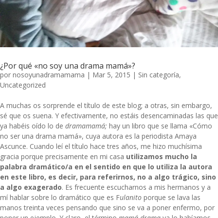
¿Por qué «no soy una drama mamá»?
por
nosoyunadramamama
|
Mar 5, 2015
|
Sin categoría
,
Uncategorized
A muchas os sorprende el título de este blog; a otras, sin embargo,
sé que os suena. Y efectivamente, no estáis desencaminadas las que
ya habéis oído lo de
dramamamá;
hay un libro que se llama «Cómo
no ser una drama mamá», cuya autora es la periodista
Amaya
Ascunce
. Cuando leí el título hace tres años, me hizo muchísima
gracia porque precisamente en mi casa
utilizamos mucho la
palabra dramático/a en el sentido en que lo utiliza la autora
en este libro, es decir, para referirnos, no a algo trágico, sino
a algo exagerado
. Es frecuente escucharnos a mis hermanos y a
mí hablar sobre lo dramático que es F
ulanito
porque se lava las
manos treinta veces pensando que sino se va a poner enfermo, por
poner un ejemplo. Y claro, el término
mamá-drama
ya lo habíamos