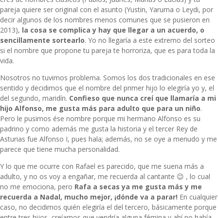
pareja quiere ser original con el asunto (Yustin, Yaruma o Leydi, por
decir algunos de los nombres menos comunes que se pusieron en
2013),
la cosa se complica y hay que llegar a un acuerdo, o
sencillamente sortearlo
. Yo no llegaría a este extremo del sorteo
si el nombre que propone tu pareja te horroriza, que es para toda la
vida.
Nosotros no tuvimos problema. Somos los dos tradicionales en ese
sentido y decidimos que el nombre del primer hijo lo elegiría yo y, el
del segundo, maridín.
Confieso que nunca creí que llamaría a mi
hijo Alfonso, me gusta más para adulto que para un niño
.
Pero le pusimos ése nombre porque mi hermano Alfonso es su
padrino y como además me gusta la historia y el tercer Rey de
Asturias fue Alfonso I, pues hala; además, no se oye a menudo y me
parece que tiene mucha personalidad.
Y lo que me ocurre con Rafael es parecido, que me suena más a
adulto, y no os voy a engañar, me recuerda al cantante 😉 , lo cual
no me emociona, pero
Rafa a secas ya me gusta más y me
recuerda a Nadal, mucho mejor, ¡dónde va a parar!
En cualquier
caso, no decidimos quién elegiría el del tercero, básicamente porque
entre tres hijos, creíamos que vendría alguna fémina y ahí no había