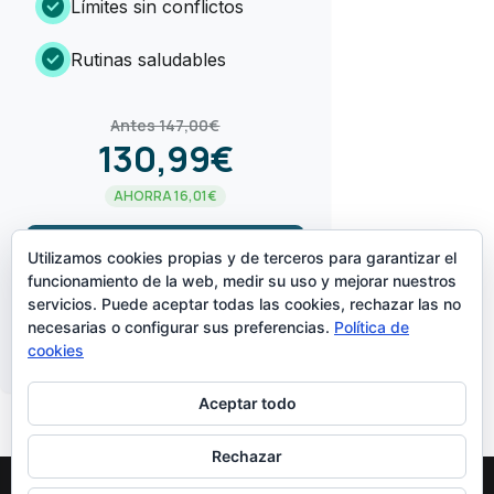
check_circle
Límites sin conflictos
check_circle
Rutinas saludables
Antes 147,00€
130,99€
AHORRA 16,01€
arrow_forward
¡LO QUIERO!
Utilizamos cookies propias y de terceros para garantizar el
funcionamiento de la web, medir su uso y mejorar nuestros
servicios. Puede aceptar todas las cookies, rechazar las no
CREADO POR
necesarias o configurar sus preferencias.
Política de
cookies
Aceptar todo
Rechazar