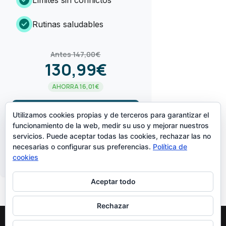
check_circle
Rutinas saludables
Antes 147,00€
130,99€
AHORRA 16,01€
arrow_forward
¡LO QUIERO!
Utilizamos cookies propias y de terceros para garantizar el
funcionamiento de la web, medir su uso y mejorar nuestros
servicios. Puede aceptar todas las cookies, rechazar las no
CREADO POR
necesarias o configurar sus preferencias.
Política de
cookies
Aceptar todo
Rechazar