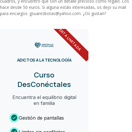
cuadros, y encuentro que son un detalle precioso como regalo. Los
hace desde 50 euros. Si alguna estáis interesadas, os dejo su mail
para encargos: gsuarezbotas@yahoo.com. ¿Os gustan?
OFERTA LIMITADA
ADICTOS A LA TECNOLOGÍA
Curso
DesConéctales
Encuentra el equilibrio digital
en familia
check_circle
Gestión de pantallas
check_circle
Límites sin conflictos