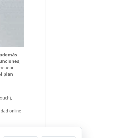
 además
funciones
,
loquear
l plan
touch),
idad online