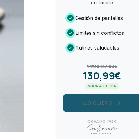
en familia
check_circle
Gestión de pantallas
check_circle
Límites sin conflictos
check_circle
Rutinas saludables
Antes 147,00€
130,99€
AHORRA 16,01€
arrow_forward
¡LO QUIERO!
CREADO POR