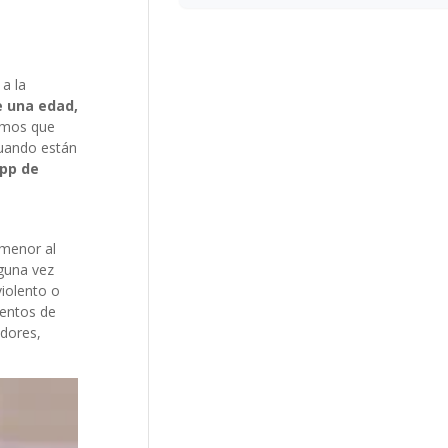
 a la
e una edad,
gamos que
cuando están
app de
 menor al
lguna vez
violento o
ientos de
adores,