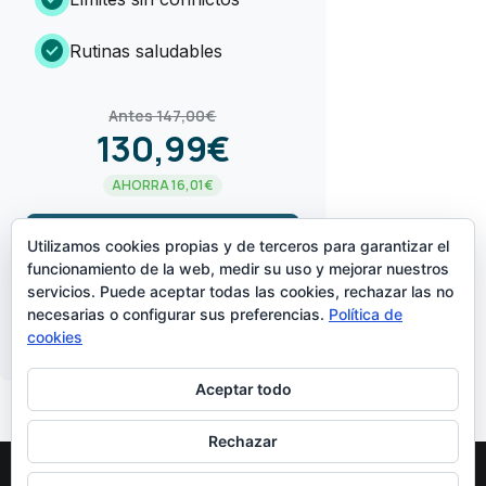
check_circle
Rutinas saludables
Antes 147,00€
130,99€
AHORRA 16,01€
arrow_forward
¡LO QUIERO!
Utilizamos cookies propias y de terceros para garantizar el
funcionamiento de la web, medir su uso y mejorar nuestros
servicios. Puede aceptar todas las cookies, rechazar las no
CREADO POR
necesarias o configurar sus preferencias.
Política de
cookies
Aceptar todo
Rechazar