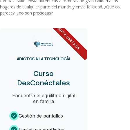
familias. Sukhi envía auténticas alfombras de gran calidad a los
hogares de cualquier parte del mundo y envía felicidad. ¿Qué os
parece?, ¿no son preciosas?
OFERTA LIMITADA
ADICTOS A LA TECNOLOGÍA
Curso
DesConéctales
Encuentra el equilibrio digital
en familia
check_circle
Gestión de pantallas
check_circle
Límites sin conflictos